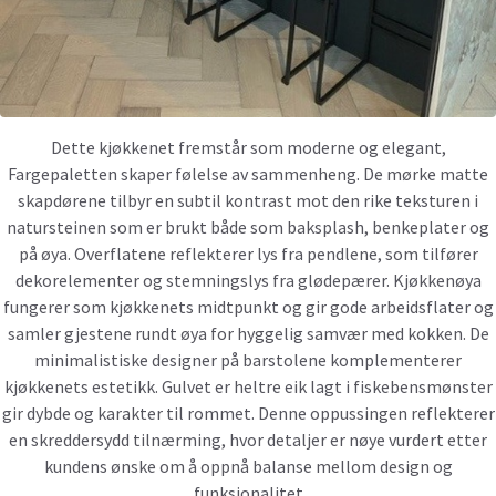
Dette kjøkkenet fremstår som moderne og elegant,
Fargepaletten skaper følelse av sammenheng. De mørke matte
skapdørene tilbyr en subtil kontrast mot den rike teksturen i
natursteinen som er brukt både som baksplash, benkeplater og
på øya. Overflatene reflekterer lys fra pendlene, som tilfører
dekorelementer og stemningslys fra glødepærer. Kjøkkenøya
fungerer som kjøkkenets midtpunkt og gir gode arbeidsflater og
samler gjestene rundt øya for hyggelig samvær med kokken. De
minimalistiske designer på barstolene komplementerer
kjøkkenets estetikk. Gulvet er heltre eik lagt i fiskebensmønster
gir dybde og karakter til rommet. Denne oppussingen reflekterer
en skreddersydd tilnærming, hvor detaljer er nøye vurdert etter
kundens ønske om å oppnå balanse mellom design og
funksjonalitet