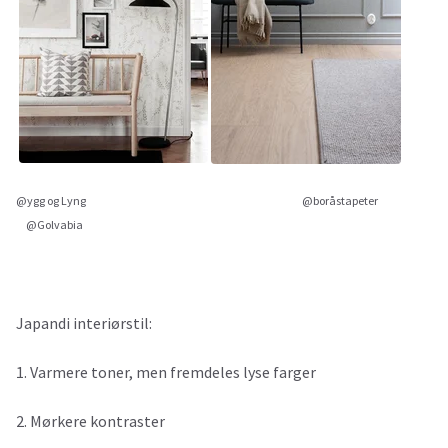
@ygg og Lyng @boråstapeter
@Golvabia
Japandi interiørstil:
1. Varmere toner, men fremdeles lyse farger
2. Mørkere kontraster