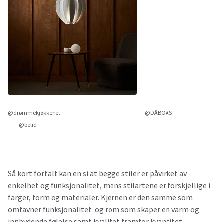
@drømmekjøkkenet @DÅBOAS
@belid
Så kort fortalt kan en si at begge stiler er påvirket av
enkelhet og funksjonalitet, mens stilartene er forskjellige i
farger, form og materialer. Kjernen er den samme som
omfavner funksjonalitet og rom som skaper en varm og
innbydende følelse samt kvalitet framfor kvantitet.