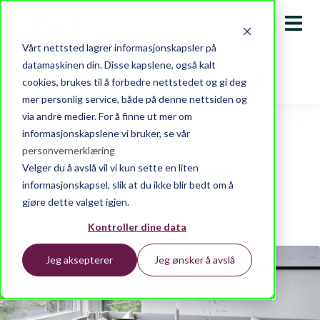
Vårt nettsted lagrer informasjonskapsler på
datamaskinen din. Disse kapslene, også kalt
cookies, brukes til å forbedre nettstedet og gi deg
mer personlig service, både på denne nettsiden og
via andre medier. For å finne ut mer om
informasjonskapslene vi bruker, se vår
Tips og råd
personvernerklæring
Nordisk Stil og Japandi
Velger du å avslå vil vi kun sette en liten
informasjonskapsel, slik at du ikke blir bedt om å
gjøre dette valget igjen.
Marianne Hafskjold
Oct 4, 2023 4:05:28 PM
Kontroller dine data
Jeg aksepterer
Jeg ønsker å avslå