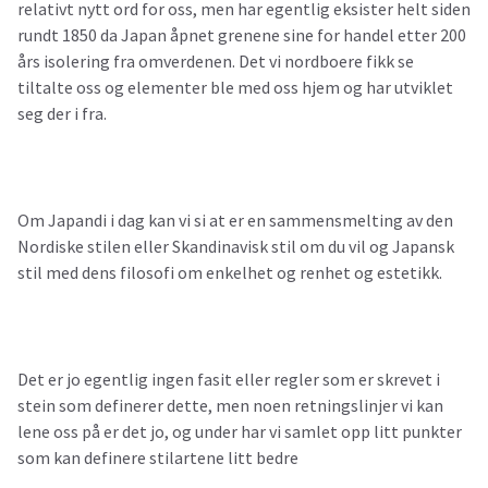
relativt nytt ord for oss, men har egentlig eksister helt siden
rundt 1850 da Japan åpnet grenene sine for handel etter 200
års isolering fra omverdenen. Det vi nordboere fikk se
tiltalte oss og elementer ble med oss hjem og har utviklet
seg der i fra.
Om Japandi i dag kan vi si at er en sammensmelting av den
Nordiske stilen eller Skandinavisk stil om du vil og Japansk
stil med dens filosofi om enkelhet og renhet og estetikk.
Det er jo egentlig ingen fasit eller regler som er skrevet i
stein som definerer dette, men noen retningslinjer vi kan
lene oss på er det jo, og under har vi samlet opp litt punkter
som kan definere stilartene litt bedre